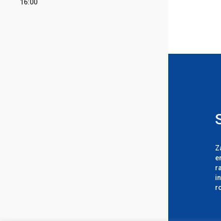
16:00
Z
e
r
i
r