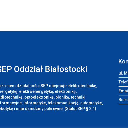
Kon
SEP Oddział Białostocki
ul. M
Telef
akresem działalności SEP obejmuje elektrotechnikę,
Emai
nergetykę, elektroenergetykę, elektronikę,
adiotechnikę, optoelektronikę, bionikę, techniki
Biuro
nformacyjne, informatykę, telekomunikację, automatykę,
obotykę i inne dziedziny pokrewne. (Statut SEP § 2.1)