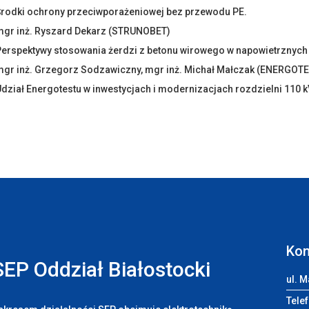
Środki ochrony przeciwporażeniowej bez przewodu PE.
mgr inż. Ryszard Dekarz (STRUNOBET)
erspektywy stosowania żerdzi z betonu wirowego w napowietrznych 
mgr inż. Grzegorz Sodzawiczny, mgr inż. Michał Małczak (ENERGOT
dział Energotestu w inwestycjach i modernizacjach rozdzielni 110 k
Kon
SEP Oddział Białostocki
ul. M
Telef