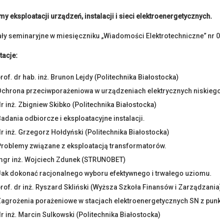
y eksploatacji urządzeń, instalacji i sieci elektroenergetycznych.
ały seminaryjne w miesięczniku „Wiadomości Elektrotechniczne” nr 
tacje:
rof. dr hab. inż. Brunon Lejdy (Politechnika Białostocka)
chrona przeciwporażeniowa w urządzeniach elektrycznych niskiego 
r inż. Zbigniew Skibko (Politechnika Białostocka)
adania odbiorcze i eksploatacyjne instalacji.
r inż. Grzegorz Hołdyński (Politechnika Białostocka)
Problemy związane z eksploatacją transformatorów.
mgr inż. Wojciech Zdunek (STRUNOBET)
Jak dokonać racjonalnego wyboru efektywnego i trwałego uziomu.
rof. dr inż. Ryszard Skliński (Wyższa Szkoła Finansów i Zarządzania
Zagrożenia porażeniowe w stacjach elektroenergetycznych SN z pun
r inż. Marcin Sulkowski (Politechnika Białostocka)