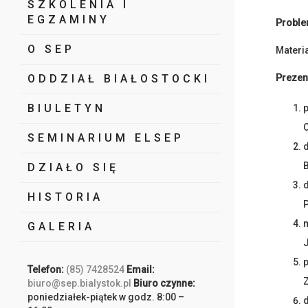
SZKOLENIA I
EGZAMINY
Problem
O SEP
Materi
ODDZIAŁ BIAŁOSTOCKI
Prezen
BIULETYN
p
O
SEMINARIUM ELSEP
d
B
DZIAŁO SIĘ
d
HISTORIA
GALERIA
p
Telefon:
(85) 7428524
Email:
biuro@sep.bialystok.pl
Biuro czynne:
poniedziałek-piątek w godz. 8:00 –
d