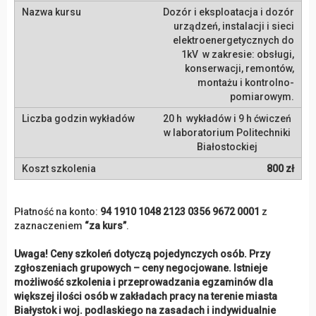
Dozór i eksploatacja i dozór
urządzeń, instalacji i sieci
elektroenergetycznych do
1kV w zakresie: obsługi,
konserwacji, remontów,
montażu i kontrolno-
pomiarowym.
20 h wykładów i 9 h ćwiczeń
w laboratorium Politechniki
Białostockiej
800 zł
Płatność na konto:
94 1910 1048 2123 0356 9672 0001
z
zaznaczeniem
“za kurs”
.
Uwaga! Ceny szkoleń dotyczą pojedynczych osób. Przy
zgłoszeniach grupowych – ceny negocjowane. Istnieje
możliwość szkolenia i przeprowadzania egzaminów dla
większej ilości osób w zakładach pracy na terenie miasta
Białystok i woj. podlaskiego na zasadach i indywidualnie