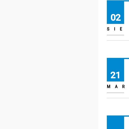
02
SIE
21
MA