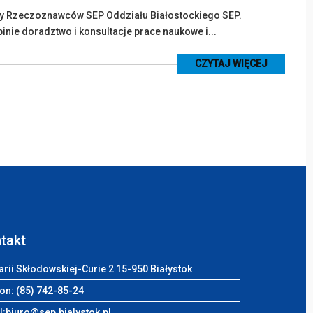
by Rzeczoznawców SEP Oddziału Białostockiego SEP.
inie doradztwo i konsultacje prace naukowe i...
CZYTAJ WIĘCEJ
takt
arii Skłodowskiej-Curie 2 15-950 Białystok
on: (85) 742-85-24
l:
biuro@sep.bialystok.pl