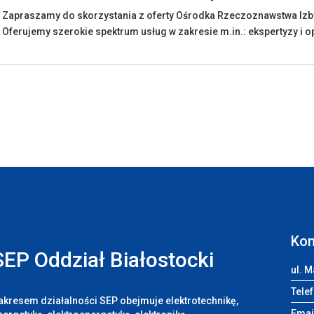
Zapraszamy do skorzystania z oferty Ośrodka Rzeczoznawstwa Iz
Oferujemy szerokie spektrum usług w zakresie m.in.: ekspertyzy i op
J
Kon
SEP Oddział Białostocki
ul. M
Telef
akresem działalności SEP obejmuje elektrotechnikę,
Emai