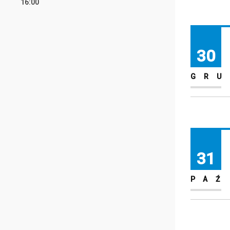
16:00
30
GRU
31
PAŹ