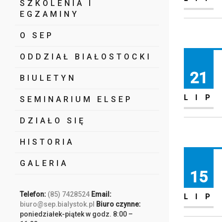
SZKOLENIA I
EGZAMINY
O SEP
ODDZIAŁ BIAŁOSTOCKI
21
BIULETYN
LIP
SEMINARIUM ELSEP
DZIAŁO SIĘ
HISTORIA
GALERIA
15
Telefon:
(85) 7428524
Email:
LIP
biuro@sep.bialystok.pl
Biuro czynne:
poniedziałek-piątek w godz. 8:00 –