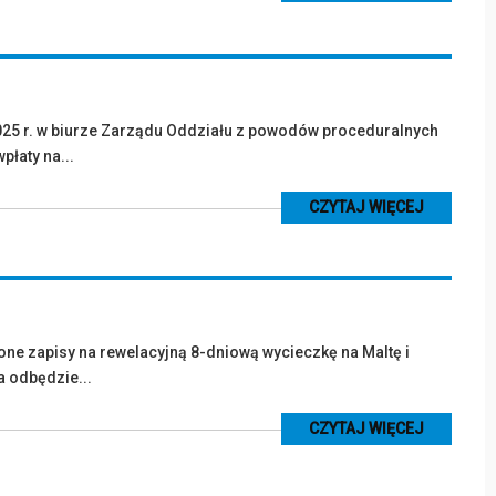
025 r. w biurze Zarządu Oddziału z powodów proceduralnych
płaty na...
CZYTAJ WIĘCEJ
one zapisy na rewelacyjną 8-dniową wycieczkę na Maltę i
a odbędzie...
CZYTAJ WIĘCEJ