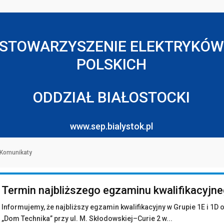
STOWARZYSZENIE ELEKTRYKÓW
POLSKICH
ODDZIAŁ BIAŁOSTOCKI
www.sep.bialystok.pl
Komunikaty
Termin najbliższego egzaminu kwalifikacyjn
Informujemy, że najbliższy egzamin kwalifikacyjny w Grupie 1E i 1D 
„Dom Technika” przy ul. M. Skłodowskiej–Curie 2 w...