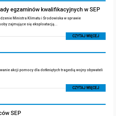
ady egzaminów kwalifikacyjnych w SEP
ądzenie Ministra Klimatu i Środowiska w sprawie
oby zajmujące się eksploatacją...
CZYTAJ WIĘCEJ
anie akcji pomocy dla dotkniętych tragedią wojny obywateli
CZYTAJ WIĘCEJ
ców SEP